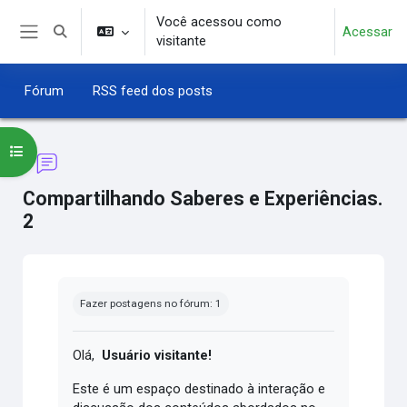
Ir para o conteúdo principal
Você acessou como
Acessar
Alternar entrada de pesquisa
visitante
Painel lateral
Fórum
RSS feed dos posts
Abrir índice do curso
Compartilhando Saberes e Experiências.
2
Condições de conclusão
Fazer postagens no fórum: 1
Olá,
Usuário visitante!
Este é um espaço destinado à interação e