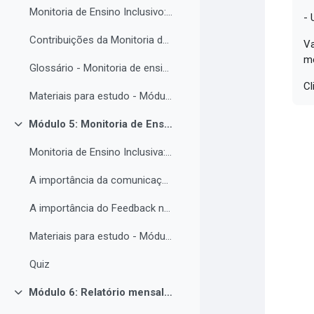
Monitoria de Ensino Inclusivo: Conceitos e Objetivos.
- 
Contribuições da Monitoria de ensino inclusiva para o estudante com Necessidades Educacionais Específicas.
Va
m
Glossário - Monitoria de ensino e educação inclusiva.
Cl
Materiais para estudo - Módulo 4.
Módulo 5: Monitoria de Ensino Inclusiva, comunicação e feedback.
Contrair
Monitoria de Ensino Inclusiva: comunicação e feedback.
A importância da comunicação entre o(a) monitor(a) e o estudantes PNE.
A importância do Feedback na monitoria de ensino inclusiva.
Materiais para estudo - Módulo 5.
Quiz
Módulo 6: Relatório mensal de atividades da Monitoria de ensino inclusiva.
Contrair