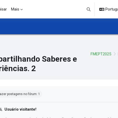
isar
Mais
Portuguê
Alternar entrada d
FMEPT2025
artilhando Saberes e
iências. 2
ndições de conclusão
azer postagens no fórum: 1
á,
Usuário visitante!