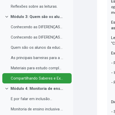
Es
Reflexões sobre as leituras.
op
mó
Módulo 3: Quem são os alunos da educação inclusiva.
Contrair
Es
Conhecendo as DIFERENÇAS para promover a IGUALDADE com EQUIDADE.
as
Conhecendo as DIFERENÇAS para promover a IGUALDADE com EQUIDADE.
Le
"C
Quem são os alunos da educação inclusiva.
Ex
As principais barreiras para a inclusão.
- 
Materiais para estudo complementar - Módulo 3.
- 
Compartilhando Saberes e Experiências. 2
- 
Módulo 4: Monitoria de ensino inclusiva no processo formativo de estudantes com Necessidades Educacionais Específicas - NEE no contexto da Educação Profissional e Tecnológica.
Contrair
E por falar em inclusão...
Di
Monitoria de ensino inclusiva junto a estudante com Necessidades Educacionais Específicas - NEE no contexto da Educação Profissional e Tecnológica.
- 