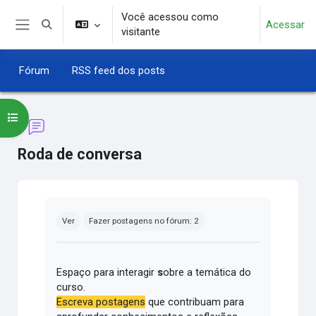
Ir para o conteúdo principal
Você acessou como
Acessar
Alternar entrada de pesquisa
visitante
Painel lateral
Fórum
RSS feed dos posts
Abrir índice do curso
Roda de conversa
Condições de conclusão
Ver
Fazer postagens no fórum: 2
Espaço para interagir
s
obre a temática do
curso.
Escreva postagens
que contribuam para