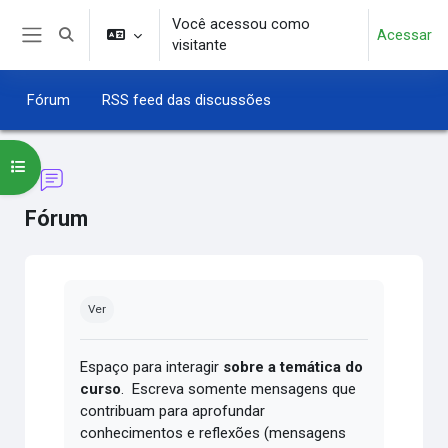
Ir para o conteúdo principal
Você acessou como
Acessar
Alternar entrada de pesquisa
visitante
Painel lateral
Fórum
RSS feed das discussões
Abrir índice do curso
Fórum
Condições de conclusão
Ver
Espaço para interagir
sobre a temática do
curso
. Escreva somente mensagens que
contribuam para aprofundar
conhecimentos e reflexões (mensagens