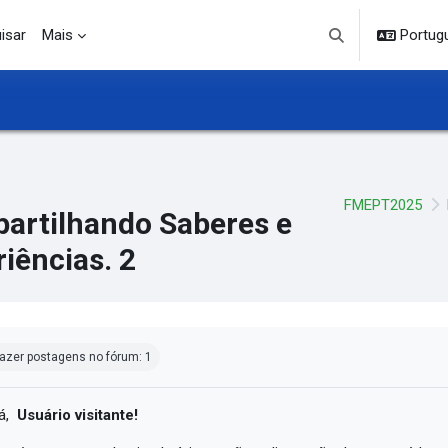
isar
Mais
Portuguê
Alternar entrada d
FMEPT2025
artilhando Saberes e
iências. 2
ndições de conclusão
azer postagens no fórum: 1
á,
Usuário visitante!