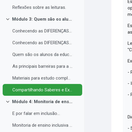
Es
Reflexões sobre as leituras.
op
mó
Módulo 3: Quem são os alunos da educação inclusiva.
Contrair
Es
Conhecendo as DIFERENÇAS para promover a IGUALDADE com EQUIDADE.
as
Conhecendo as DIFERENÇAS para promover a IGUALDADE com EQUIDADE.
Le
"C
Quem são os alunos da educação inclusiva.
Ex
As principais barreiras para a inclusão.
- 
Materiais para estudo complementar - Módulo 3.
- 
Compartilhando Saberes e Experiências. 2
- 
Módulo 4: Monitoria de ensino inclusiva no processo formativo de estudantes com Necessidades Educacionais Específicas - NEE no contexto da Educação Profissional e Tecnológica.
Contrair
E por falar em inclusão...
Di
Monitoria de ensino inclusiva junto a estudante com Necessidades Educacionais Específicas - NEE no contexto da Educação Profissional e Tecnológica.
- 