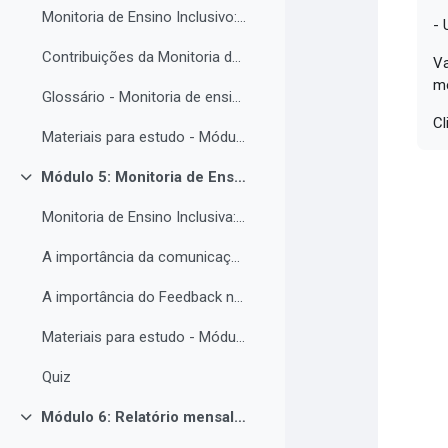
Monitoria de Ensino Inclusivo: Conceitos e Objetivos.
- 
Contribuições da Monitoria de ensino inclusiva para o estudante com Necessidades Educacionais Específicas.
Va
m
Glossário - Monitoria de ensino e educação inclusiva.
Cl
Materiais para estudo - Módulo 4.
Módulo 5: Monitoria de Ensino Inclusiva, comunicação e feedback.
Contrair
Monitoria de Ensino Inclusiva: comunicação e feedback.
A importância da comunicação entre o(a) monitor(a) e o estudantes PNE.
A importância do Feedback na monitoria de ensino inclusiva.
Materiais para estudo - Módulo 5.
Quiz
Módulo 6: Relatório mensal de atividades da Monitoria de ensino inclusiva.
Contrair