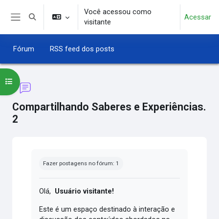
Ir para o conteúdo principal
Você acessou como
Acessar
Alternar entrada de pesquisa
visitante
Painel lateral
Fórum
RSS feed dos posts
Abrir índice do curso
Compartilhando Saberes e Experiências.
2
Condições de conclusão
Fazer postagens no fórum: 1
Olá,
Usuário visitante!
Este é um espaço destinado à interação e