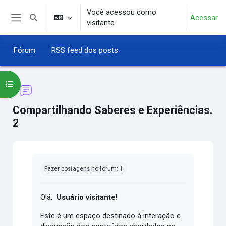
Ir para o conteúdo principal
Você acessou como
Acessar
Alternar entrada de pesquisa
visitante
Painel lateral
Fórum
RSS feed dos posts
Abrir índice do curso
Compartilhando Saberes e Experiências.
2
Condições de conclusão
Fazer postagens no fórum: 1
Olá,
Usuário visitante!
Este é um espaço destinado à interação e