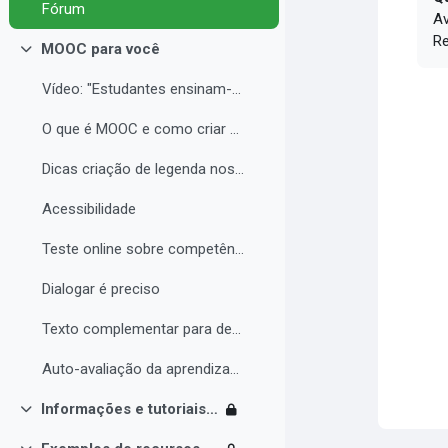
Fórum
Av
Re
MOOC para você
Contrair
Vídeo: "Estudantes ensinam-se uns aos outros const...
O que é MOOC e como criar seu curso com qualidade
Dicas criação de legenda nos vídeos
Acessibilidade
Teste online sobre competências digitais
Dialogar é preciso
Texto complementar para debate sobre MOOC
Auto-avaliação da aprendizagem
Informações e tutoriais Moodle
Contrair