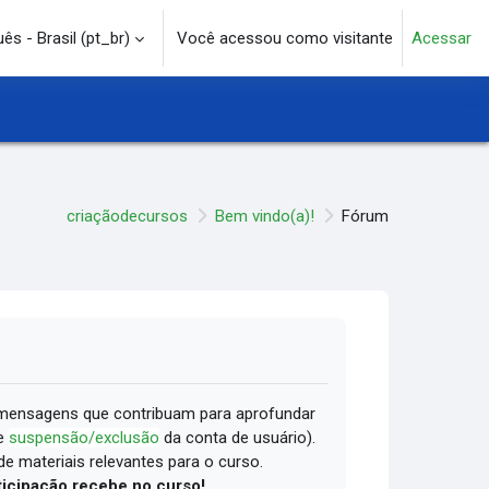
s - Brasil ‎(pt_br)‎
Você acessou como visitante
Acessar
e pesquisa
criaçãodecursos
Bem vindo(a)!
Fórum
mensagens que contribuam para aprofundar
de
suspensão/exclusão
da conta de usuário).
e materiais relevantes para o curso.
ticipação recebe no curso!