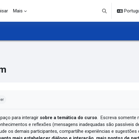
isar
Mais
Portuguê
Alternar entrada d
um
ndições de conclusão
er
paço para interagir
sobre a temática do curso
. Escreva somente 
nhecimentos e reflexões (mensagens inadequadas são passíveis 
ude os demais participantes, compartilhe experiências e sugestões d
anto mais estabelecer diálogo e interação, mais pontos de par