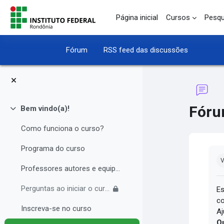
Ir para o conteúdo principal
Página inicial
Cursos
Pesqu
Fórum
RSS feed das discussões
Fór
Bem vindo(a)!
Contrair
Como funciona o curso?
Programa do curso
Co
V
Professores autores e equipe multidisciplinar
Perguntas ao iniciar o curso
Es
co
Inscreva-se no curso
Aj
Qu