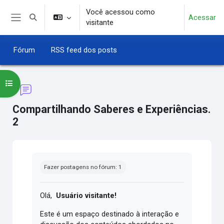
Ir para o conteúdo principal
Você acessou como
Acessar
Alternar entrada de pesquisa
visitante
Painel lateral
Fórum
RSS feed dos posts
Abrir índice do curso
Compartilhando Saberes e Experiências.
2
Condições de conclusão
Fazer postagens no fórum: 1
Olá,
Usuário visitante!
Este é um espaço destinado à interação e