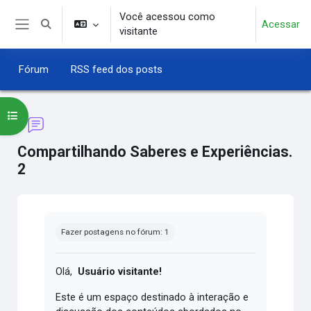
Ir para o conteúdo principal
Você acessou como
Acessar
Alternar entrada de pesquisa
visitante
Painel lateral
Fórum
RSS feed dos posts
Abrir índice do curso
Compartilhando Saberes e Experiências.
2
Condições de conclusão
Fazer postagens no fórum: 1
Olá,
Usuário visitante!
Este é um espaço destinado à interação e