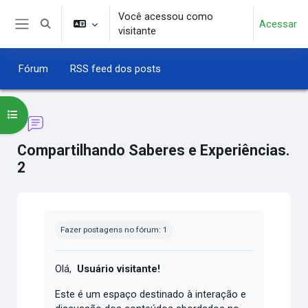
Ir para o conteúdo principal
Você acessou como
Acessar
Alternar entrada de pesquisa
visitante
Painel lateral
Fórum
RSS feed dos posts
Abrir índice do curso
Compartilhando Saberes e Experiências.
2
Condições de conclusão
Fazer postagens no fórum: 1
Olá,
Usuário visitante!
Este é um espaço destinado à interação e