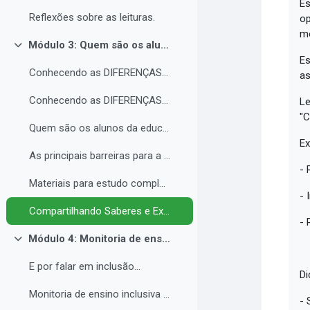
Es
Reflexões sobre as leituras.
op
mó
Módulo 3: Quem são os alunos da educação inclusiva.
Contrair
Es
Conhecendo as DIFERENÇAS para promover a IGUALDADE com EQUIDADE.
as
Conhecendo as DIFERENÇAS para promover a IGUALDADE com EQUIDADE.
Le
"C
Quem são os alunos da educação inclusiva.
Ex
As principais barreiras para a inclusão.
- 
Materiais para estudo complementar - Módulo 3.
- 
Compartilhando Saberes e Experiências. 2
- 
Módulo 4: Monitoria de ensino inclusiva no processo formativo de estudantes com Necessidades Educacionais Específicas - NEE no contexto da Educação Profissional e Tecnológica.
Contrair
E por falar em inclusão...
Di
Monitoria de ensino inclusiva junto a estudante com Necessidades Educacionais Específicas - NEE no contexto da Educação Profissional e Tecnológica.
- 