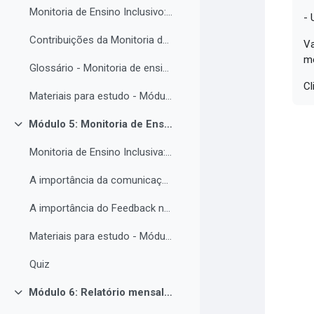
Monitoria de Ensino Inclusivo: Conceitos e Objetivos.
- 
Contribuições da Monitoria de ensino inclusiva para o estudante com Necessidades Educacionais Específicas.
Va
m
Glossário - Monitoria de ensino e educação inclusiva.
Cl
Materiais para estudo - Módulo 4.
Módulo 5: Monitoria de Ensino Inclusiva, comunicação e feedback.
Contrair
Monitoria de Ensino Inclusiva: comunicação e feedback.
A importância da comunicação entre o(a) monitor(a) e o estudantes PNE.
A importância do Feedback na monitoria de ensino inclusiva.
Materiais para estudo - Módulo 5.
Quiz
Módulo 6: Relatório mensal de atividades da Monitoria de ensino inclusiva.
Contrair