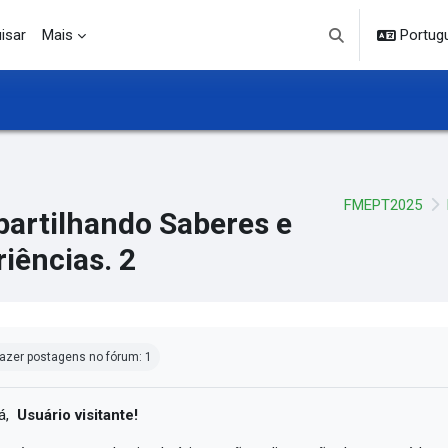
isar
Mais
Portuguê
Alternar entrada d
FMEPT2025
artilhando Saberes e
iências. 2
ndições de conclusão
azer postagens no fórum: 1
á,
Usuário visitante!