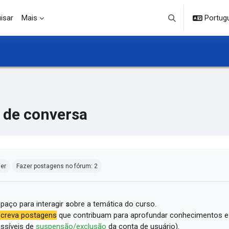
isar
Mais
Portuguê
Alternar entrada d
 de conversa
ndições de conclusão
er
Fazer postagens no fórum: 2
paço para interagir
s
obre a temática do curso.
creva postagens
que contribuam para aprofundar conhecimentos e
ssíveis de
suspensão/exclusão
da conta de usuário).