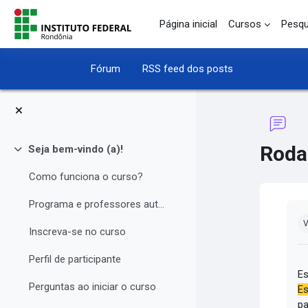
Ir para o conteúdo principal
Página inicial
Cursos
Pesqu
Fórum
RSS feed dos posts
Roda
Seja bem-vindo (a)!
Contrair
Como funciona o curso?
Programa e professores autores
Co
V
Inscreva-se no curso
Perfil de participante
Es
Perguntas ao iniciar o curso
Es
pa