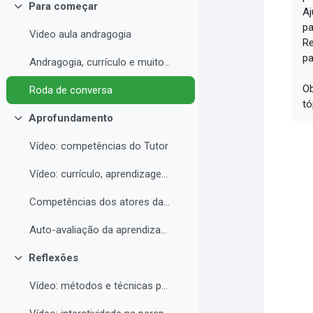
Para começar
Aj
Contrair
pa
Video aula andragogia
Re
pa
Andragogia, currículo e muito mais
Ob
Roda de conversa
tó
Aprofundamento
Contrair
Vídeo: competências do Tutor
Vídeo: currículo, aprendizagem e docência para EAD
Competências dos atores da educação a distância professor, tutor e aluno
Auto-avaliação da aprendizagem
Reflexões
Contrair
Vídeo: métodos e técnicas para EAD