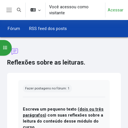
Ir para o conteúdo principal
Você acessou como
Acessar
Alternar entrada de pesquisa
visitante
Painel lateral
Fórum
RSS feed dos posts
Abrir índice do curso
Reflexões sobre as leituras.
Condições de conclusão
Fazer postagens no fórum: 1
Escreva um pequeno texto
(
dois ou três
parágrafos
) com suas reflexões sobre a
leitura do conteúdo desse módulo do
curso.