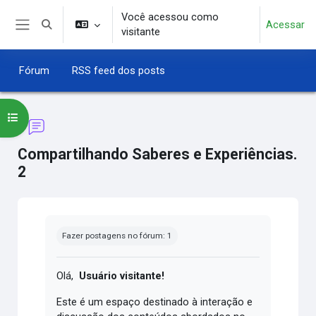
Ir para o conteúdo principal
Você acessou como
Acessar
Alternar entrada de pesquisa
visitante
Painel lateral
Fórum
RSS feed dos posts
Abrir índice do curso
Compartilhando Saberes e Experiências.
2
Condições de conclusão
Fazer postagens no fórum: 1
Olá,
Usuário visitante!
Este é um espaço destinado à interação e