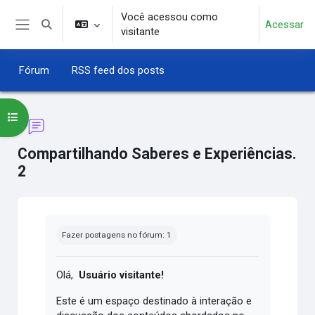
Ir para o conteúdo principal
Você acessou como
Acessar
Alternar entrada de pesquisa
visitante
Painel lateral
Fórum
RSS feed dos posts
Abrir índice do curso
Compartilhando Saberes e Experiências.
2
Condições de conclusão
Fazer postagens no fórum: 1
Olá,
Usuário visitante!
Este é um espaço destinado à interação e