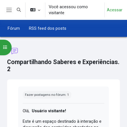
Ir para o conteúdo principal
Você acessou como
Acessar
Alternar entrada de pesquisa
visitante
Painel lateral
Fórum
RSS feed dos posts
Abrir índice do curso
Compartilhando Saberes e Experiências.
2
Condições de conclusão
Fazer postagens no fórum: 1
Olá,
Usuário visitante!
Este é um espaço destinado à interação e