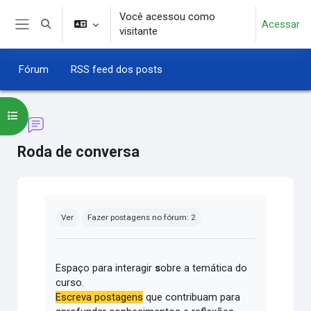
Ir para o conteúdo principal
Você acessou como
Acessar
Alternar entrada de pesquisa
visitante
Painel lateral
Fórum
RSS feed dos posts
Abrir índice do curso
Roda de conversa
Condições de conclusão
Ver
Fazer postagens no fórum: 2
Espaço para interagir
s
obre a temática do
curso.
Escreva postagens
que contribuam para