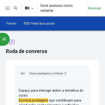
Ir para o conteúdo principal
Você acessou como
Acessar
Alternar entrada de pesquisa
visitante
Painel lateral
Fórum
RSS feed dos posts
Abrir índice do curso
Roda de conversa
Condições de conclusão
Ver
Fazer postagens no fórum: 2
Espaço para interagir
s
obre a temática do
curso.
Escreva postagens
que contribuam para