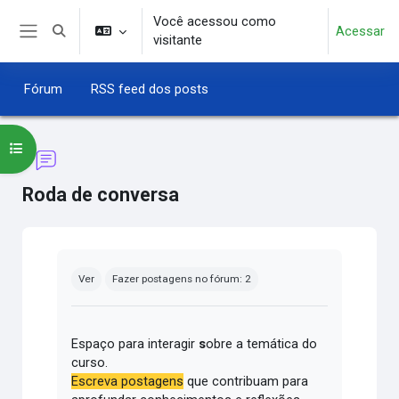
Ir para o conteúdo principal
Você acessou como
Acessar
Alternar entrada de pesquisa
visitante
Painel lateral
Fórum
RSS feed dos posts
Abrir índice do curso
Roda de conversa
Condições de conclusão
Ver
Fazer postagens no fórum: 2
Espaço para interagir
s
obre a temática do
curso.
Escreva postagens
que contribuam para