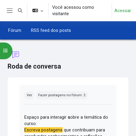
Ir para o conteúdo principal
Você acessou como
Acessar
Alternar entrada de pesquisa
visitante
Painel lateral
Fórum
RSS feed dos posts
Abrir índice do curso
Roda de conversa
Condições de conclusão
Ver
Fazer postagens no fórum: 2
Espaço para interagir
s
obre a temática do
curso.
Escreva postagens
que contribuam para