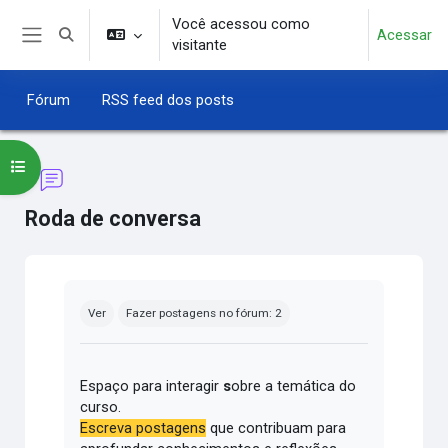
Ir para o conteúdo principal
Você acessou como
Acessar
Alternar entrada de pesquisa
visitante
Painel lateral
Fórum
RSS feed dos posts
Abrir índice do curso
Roda de conversa
Condições de conclusão
Ver
Fazer postagens no fórum: 2
Espaço para interagir
s
obre a temática do
curso.
Escreva postagens
que contribuam para