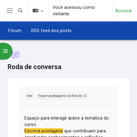
Ir para o conteúdo principal
Você acessou como
Acessar
Alternar entrada de pesquisa
visitante
Painel lateral
Fórum
RSS feed dos posts
Abrir índice do curso
Roda de conversa
Condições de conclusão
Ver
Fazer postagens no fórum: 2
Espaço para interagir
s
obre a temática do
curso.
Escreva postagens
que contribuam para