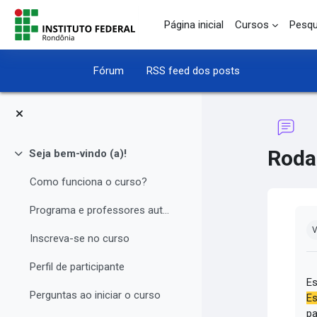
Ir para o conteúdo principal
Página inicial
Cursos
Pesqu
Fórum
RSS feed dos posts
Roda
Seja bem-vindo (a)!
Contrair
Como funciona o curso?
Programa e professores autores
Co
V
Inscreva-se no curso
Perfil de participante
Es
Perguntas ao iniciar o curso
Es
pa