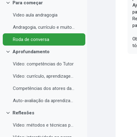
Para começar
Aj
Contrair
pa
Video aula andragogia
Re
pa
Andragogia, currículo e muito mais
Ob
Roda de conversa
tó
Aprofundamento
Contrair
Vídeo: competências do Tutor
Vídeo: currículo, aprendizagem e docência para EAD
Competências dos atores da educação a distância professor, tutor e aluno
Auto-avaliação da aprendizagem
Reflexões
Contrair
Vídeo: métodos e técnicas para EAD