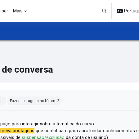
isar
Mais
Portuguê
Alternar entrada d
 de conversa
ndições de conclusão
er
Fazer postagens no fórum: 2
paço para interagir
s
obre a temática do curso.
creva postagens
que contribuam para aprofundar conhecimentos e
ssíveis de
suspensão/exclusão
da conta de usuário).