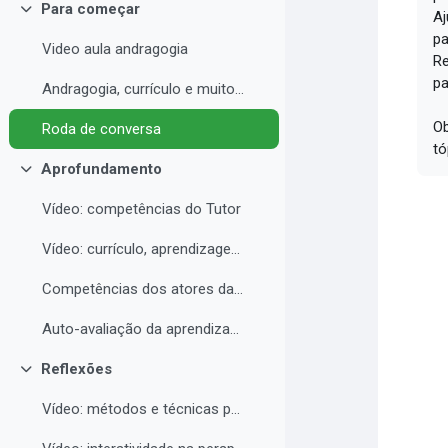
Para começar
Aj
Contrair
pa
Video aula andragogia
Re
pa
Andragogia, currículo e muito mais
Ob
Roda de conversa
tó
Aprofundamento
Contrair
Vídeo: competências do Tutor
Vídeo: currículo, aprendizagem e docência para EAD
Competências dos atores da educação a distância professor, tutor e aluno
Auto-avaliação da aprendizagem
Reflexões
Contrair
Vídeo: métodos e técnicas para EAD