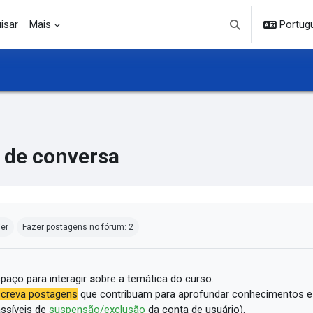
isar
Mais
Portuguê
Alternar entrada d
 de conversa
ndições de conclusão
er
Fazer postagens no fórum: 2
paço para interagir
s
obre a temática do curso.
creva postagens
que contribuam para aprofundar conhecimentos e
ssíveis de
suspensão/exclusão
da conta de usuário).