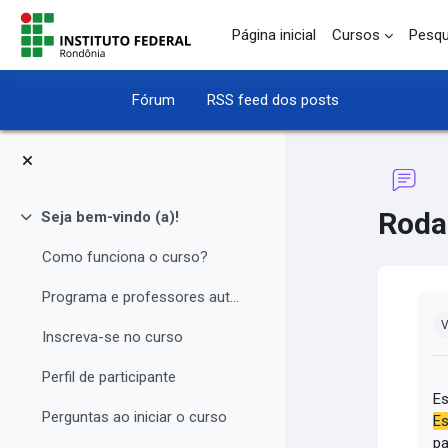
Ir para o conteúdo principal
Página inicial
Cursos
Pesqu
Fórum
RSS feed dos posts
Roda
Seja bem-vindo (a)!
Contrair
Como funciona o curso?
Programa e professores autores
Co
V
Inscreva-se no curso
Perfil de participante
Es
Perguntas ao iniciar o curso
Es
pa