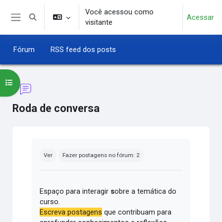
Ir para o conteúdo principal
Você acessou como
Acessar
Alternar entrada de pesquisa
visitante
Painel lateral
Fórum
RSS feed dos posts
Abrir índice do curso
Roda de conversa
Condições de conclusão
Ver
Fazer postagens no fórum: 2
Espaço para interagir
s
obre a temática do
curso.
Escreva postagens
que contribuam para