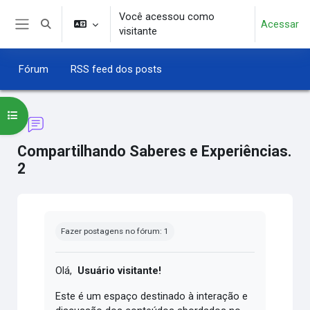
Ir para o conteúdo principal
Você acessou como
Acessar
Alternar entrada de pesquisa
visitante
Painel lateral
Fórum
RSS feed dos posts
Abrir índice do curso
Compartilhando Saberes e Experiências.
2
Condições de conclusão
Fazer postagens no fórum: 1
Olá,
Usuário visitante!
Este é um espaço destinado à interação e