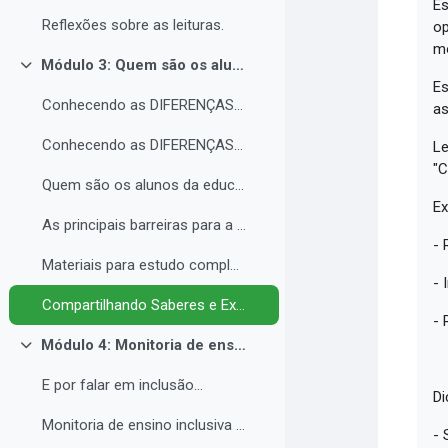
Es
Reflexões sobre as leituras.
op
mó
Módulo 3: Quem são os alunos da educação inclusiva.
Contrair
Es
Conhecendo as DIFERENÇAS para promover a IGUALDADE com EQUIDADE.
as
Conhecendo as DIFERENÇAS para promover a IGUALDADE com EQUIDADE.
Le
"C
Quem são os alunos da educação inclusiva.
Ex
As principais barreiras para a inclusão.
- 
Materiais para estudo complementar - Módulo 3.
- 
Compartilhando Saberes e Experiências. 2
- 
Módulo 4: Monitoria de ensino inclusiva no processo formativo de estudantes com Necessidades Educacionais Específicas - NEE no contexto da Educação Profissional e Tecnológica.
Contrair
E por falar em inclusão...
Di
Monitoria de ensino inclusiva junto a estudante com Necessidades Educacionais Específicas - NEE no contexto da Educação Profissional e Tecnológica.
- 