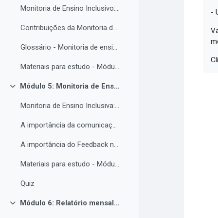
Monitoria de Ensino Inclusivo: Conceitos e Objetivos.
- 
Contribuições da Monitoria de ensino inclusiva para o estudante com Necessidades Educacionais Específicas.
Va
m
Glossário - Monitoria de ensino e educação inclusiva.
Cl
Materiais para estudo - Módulo 4.
Módulo 5: Monitoria de Ensino Inclusiva, comunicação e feedback.
Contrair
Monitoria de Ensino Inclusiva: comunicação e feedback.
A importância da comunicação entre o(a) monitor(a) e o estudantes PNE.
A importância do Feedback na monitoria de ensino inclusiva.
Materiais para estudo - Módulo 5.
Quiz
Módulo 6: Relatório mensal de atividades da Monitoria de ensino inclusiva.
Contrair