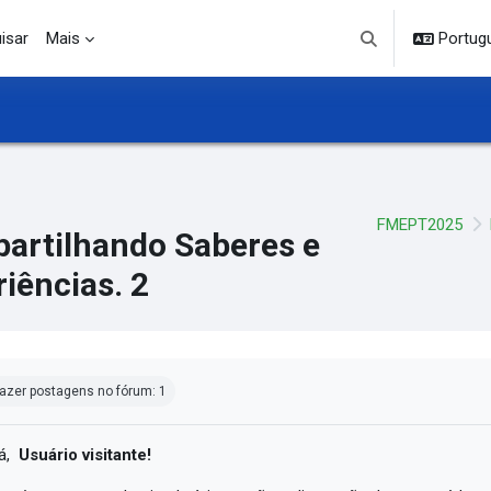
isar
Mais
Portuguê
Alternar entrada d
FMEPT2025
artilhando Saberes e
iências. 2
ndições de conclusão
azer postagens no fórum: 1
á,
Usuário visitante!