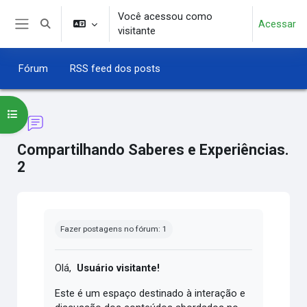
Ir para o conteúdo principal
Você acessou como
Acessar
Alternar entrada de pesquisa
visitante
Painel lateral
Fórum
RSS feed dos posts
Abrir índice do curso
Compartilhando Saberes e Experiências.
2
Condições de conclusão
Fazer postagens no fórum: 1
Olá,
Usuário visitante!
Este é um espaço destinado à interação e