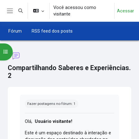
Ir para o conteúdo principal
Você acessou como
Acessar
Alternar entrada de pesquisa
visitante
Painel lateral
Fórum
RSS feed dos posts
Abrir índice do curso
Compartilhando Saberes e Experiências.
2
Condições de conclusão
Fazer postagens no fórum: 1
Olá,
Usuário visitante!
Este é um espaço destinado à interação e