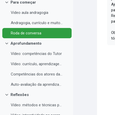
Para começar
Aj
Contrair
pa
Video aula andragogia
Re
pa
Andragogia, currículo e muito mais
Ob
Roda de conversa
tó
Aprofundamento
Contrair
Vídeo: competências do Tutor
Vídeo: currículo, aprendizagem e docência para EAD
Competências dos atores da educação a distância professor, tutor e aluno
Auto-avaliação da aprendizagem
Reflexões
Contrair
Vídeo: métodos e técnicas para EAD