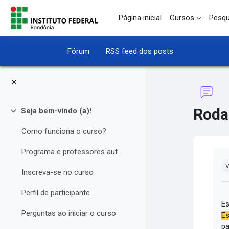
Ir para o conteúdo principal
Página inicial
Cursos
Pesqu
Fórum
RSS feed dos posts
Roda
Seja bem-vindo (a)!
Contrair
Como funciona o curso?
Programa e professores autores
Co
V
Inscreva-se no curso
Perfil de participante
Es
Perguntas ao iniciar o curso
Es
pa