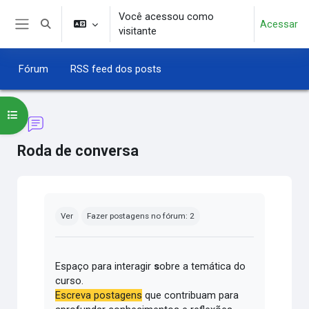
Ir para o conteúdo principal
Você acessou como
Acessar
Alternar entrada de pesquisa
visitante
Painel lateral
Fórum
RSS feed dos posts
Abrir índice do curso
Roda de conversa
Condições de conclusão
Ver
Fazer postagens no fórum: 2
Espaço para interagir
s
obre a temática do
curso.
Escreva postagens
que contribuam para