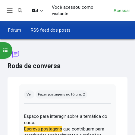
Ir para o conteúdo principal
Você acessou como
Acessar
Alternar entrada de pesquisa
visitante
Painel lateral
Fórum
RSS feed dos posts
Abrir índice do curso
Roda de conversa
Condições de conclusão
Ver
Fazer postagens no fórum: 2
Espaço para interagir
s
obre a temática do
curso.
Escreva postagens
que contribuam para