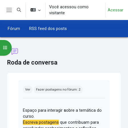
Ir para o conteúdo principal
Você acessou como
Acessar
Alternar entrada de pesquisa
visitante
Painel lateral
Fórum
RSS feed dos posts
Abrir índice do curso
Roda de conversa
Condições de conclusão
Ver
Fazer postagens no fórum: 2
Espaço para interagir
s
obre a temática do
curso.
Escreva postagens
que contribuam para