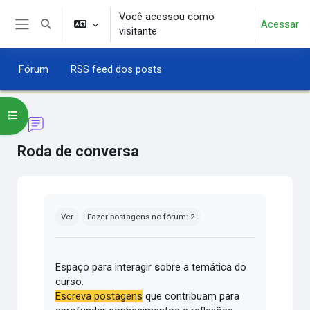
Ir para o conteúdo principal
Você acessou como
Acessar
Alternar entrada de pesquisa
visitante
Painel lateral
Fórum
RSS feed dos posts
Abrir índice do curso
Roda de conversa
Condições de conclusão
Ver
Fazer postagens no fórum: 2
Espaço para interagir
s
obre a temática do
curso.
Escreva postagens
que contribuam para