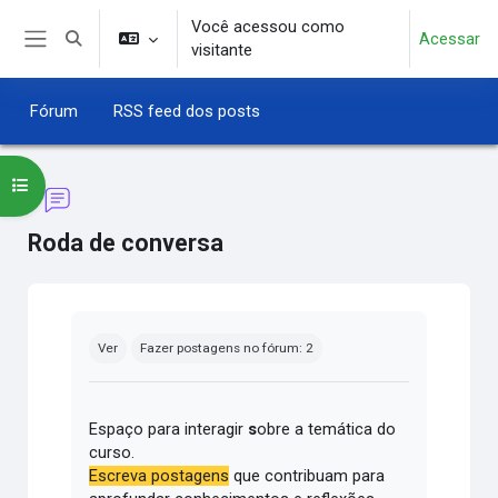
Ir para o conteúdo principal
Você acessou como
Acessar
Alternar entrada de pesquisa
visitante
Painel lateral
Fórum
RSS feed dos posts
Abrir índice do curso
Roda de conversa
Condições de conclusão
Ver
Fazer postagens no fórum: 2
Espaço para interagir
s
obre a temática do
curso.
Escreva postagens
que contribuam para