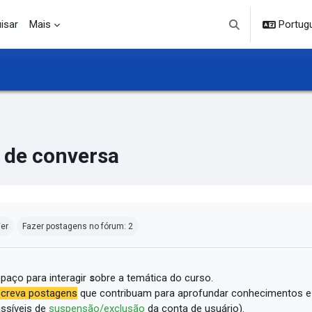
isar
Mais
Portuguê
Alternar entrada d
 de conversa
ndições de conclusão
er
Fazer postagens no fórum: 2
paço para interagir
s
obre a temática do curso.
creva postagens
que contribuam para aprofundar conhecimentos e
ssíveis de
suspensão/exclusão
da conta de usuário).