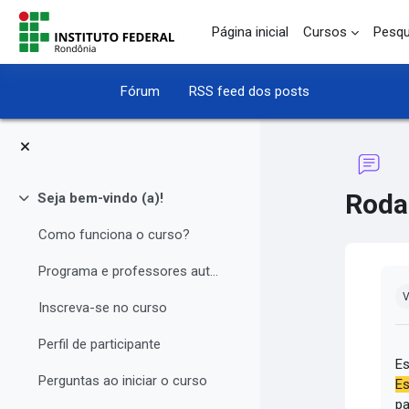
Ir para o conteúdo principal
Página inicial
Cursos
Pesqu
Fórum
RSS feed dos posts
Roda
Seja bem-vindo (a)!
Contrair
Como funciona o curso?
Programa e professores autores
Co
V
Inscreva-se no curso
Perfil de participante
Es
Perguntas ao iniciar o curso
Es
pa