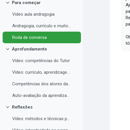
Para começar
Aj
Contrair
pa
Video aula andragogia
Re
pa
Andragogia, currículo e muito mais
Ob
Roda de conversa
tó
Aprofundamento
Contrair
Vídeo: competências do Tutor
Vídeo: currículo, aprendizagem e docência para EAD
Competências dos atores da educação a distância professor, tutor e aluno
Auto-avaliação da aprendizagem
Reflexões
Contrair
Vídeo: métodos e técnicas para EAD