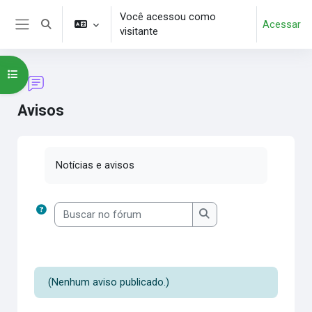
Ir para o conteúdo principal
Você acessou como
Acessar
Alternar entrada de pesquisa
visitante
Painel lateral
Abrir índice do curso
Avisos
Condições de conclusão
Notícias e avisos
Buscar no fórum
Buscar no fórum
(Nenhum aviso publicado.)