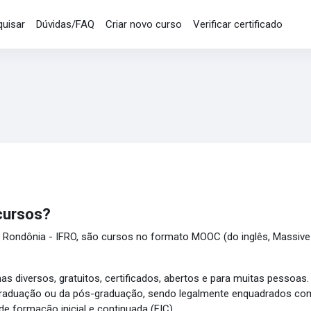
uisar
Dúvidas/FAQ
Criar novo curso
Verificar certificado
cursos?
 Rondônia - IFRO, são cursos no formato MOOC (do inglês, Massive 
as diversos, gratuitos, certificados, abertos e para muitas pessoa
 graduação ou da pós-graduação, sendo legalmente enquadrados como
de formação inicial e continuada (FIC).