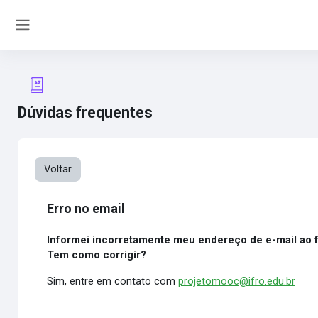
Ir para o conteúdo principal
Painel lateral
Dúvidas frequentes
Voltar
Erro no email
Informei incorretamente meu endereço de e-mail ao 
Tem como corrigir?
Sim, entre em contato com
projetomooc@ifro.edu.br