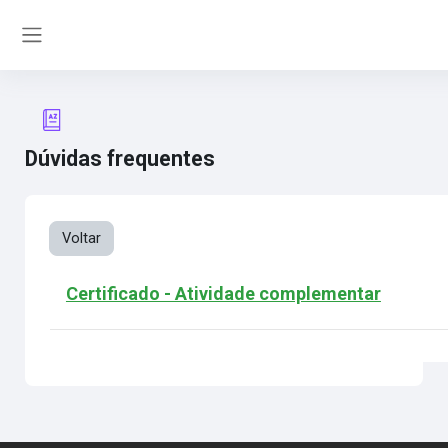
Ir para o conteúdo principal
Painel lateral
Dúvidas frequentes
Voltar
Certificado - Atividade complementar