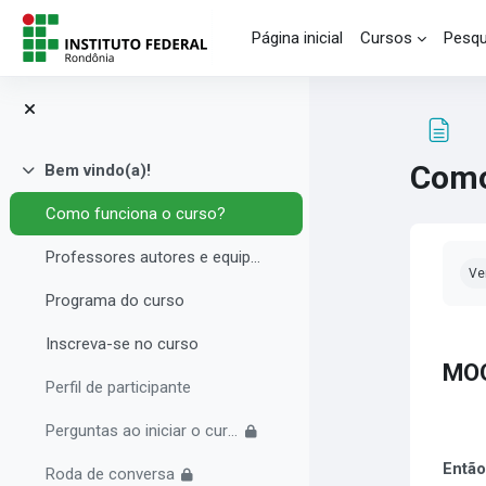
Ir para o conteúdo principal
Página inicial
Cursos
Pesqu
Como
Bem vindo(a)!
Contrair
Como funciona o curso?
Con
Professores autores e equipe multidisciplinar
Ve
Programa do curso
Inscreva-se no curso
MO
Perfil de participante
Perguntas ao iniciar o curso
Então
Roda de conversa