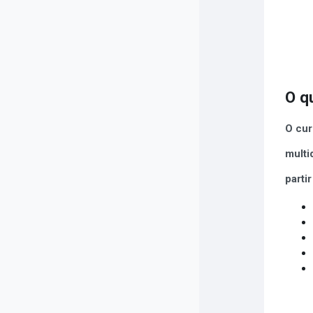
O q
O cur
multi
parti