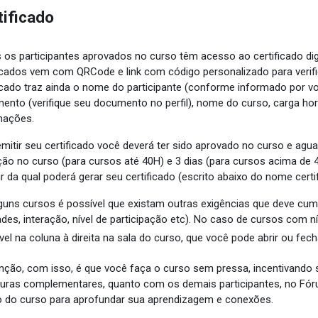
tificado
 os participantes aprovados no curso têm acesso ao certificado digi
ficados vem com QRCode e link com código personalizado para verifi
ficado traz ainda o nome do participante (conforme informado por voc
ento (verifique seu documento no perfil), nome do curso, carga horá
mações.
emitir seu certificado você deverá ter sido aprovado no curso e agua
ição no curso (para cursos até 40H) e 3 dias (para cursos acima de
ir da qual poderá gerar seu certificado (escrito abaixo do nome cer
guns cursos é possível que existam outras exigências que deve cumpr
ades, interação, nível de participação etc).
No caso de cursos com nív
vel na coluna à direita na sala do curso, que você pode abrir ou fech
enção, com isso, é que você faça o curso sem pressa, incentivando 
ituras complementares, quanto com os demais participantes, no Fóru
 do curso para aprofundar sua aprendizagem e conexões.