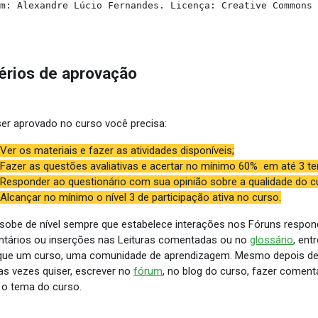
em: Alexandre Lúcio Fernandes. Licença: Creative Commons
térios de aprovação
ser aprovado no curso você precisa:
Ver os materiais e fazer as atividades disponíveis;
Fazer as questões avaliativas e acertar no mínimo 60% em até 3 ten
Responder ao questionário com sua opinião sobre a qualidade do c
Alcançar no mínimo o nível 3 de participação ativa no curso.
sobe de nível sempre que estabelece interações nos Fóruns respon
tários ou inserções nas Leituras comentadas ou no
glossário
, ent
que um curso, uma comunidade de aprendizagem. Mesmo depois de ge
as vezes quiser, escrever no
fórum
, no blog do curso, fazer coment
 o tema do curso.