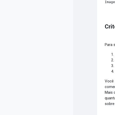
Imag
Cri
Para 
Você 
comen
Mais 
quant
sobre