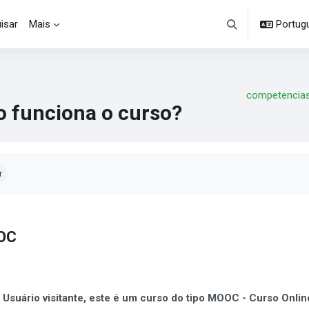
isar
Mais
Portuguê
Alternar entrada d
competenciasd
 funciona o curso?
dições de conclusão
r
OC
 Usuário visitante, este é um curso do tipo MOOC - Curso Onlin