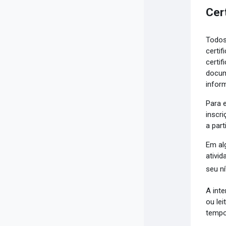
Cer
Todos
certi
certi
docum
infor
Para 
inscr
a part
Em al
ativid
seu ní
A int
ou le
tempo