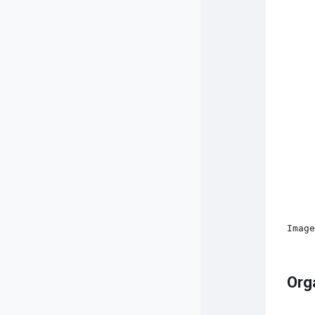
Imag
Org