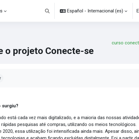
s
Español - Internacional ‎(es)‎
E
Selector de búsqueda de entrada
curso conec
e o projeto Conecte-se
uisitos de finalización
r
 surgiu?
do está cada vez mais digitalizado, e a maioria das nossas atividad
 rápidas pesquisas até compras, utilizando os meios tecnológicos
e 2020, essa utilização foi intensificada ainda mais. Apesar disso, 
 tecnologias e acabam ficando excluídas digitalmente. Foi a partir 