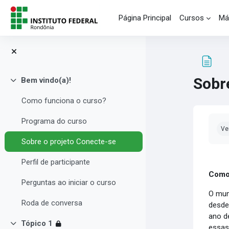
Salta al contenido principal
Página Principal
Cursos
Má
Sobr
Bem vindo(a)!
Colapsar
Como funciona o curso?
Req
Programa do curso
Ve
Sobre o projeto Conecte-se
Perfil de participante
Como
Perguntas ao iniciar o curso
O mun
Roda de conversa
desde
ano d
Tópico 1
essas
Colapsar