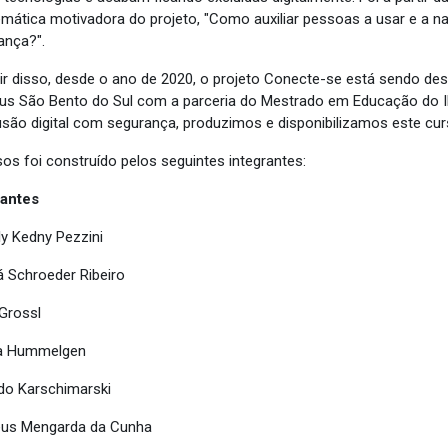
emática motivadora do projeto, "Como auxiliar pessoas a usar e a n
ança?".
tir disso, desde o ano de 2020, o projeto Conecte-se está sendo dese
s São Bento do Sul com a parceria do Mestrado em Educação do
lusão digital com segurança, produzimos e disponibilizamos este cu
sos foi construído pelos seguintes integrantes:
antes
y Kedny Pezzini
á Schroeder Ribeiro
 Grossl
ia Hummelgen
do Karschimarski
us Mengarda da Cunha