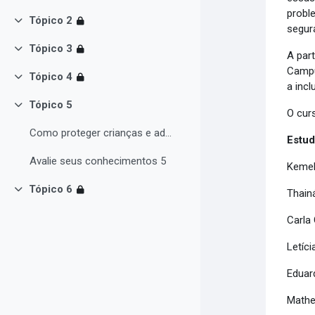
probl
Tópico 2
Colapsar
segur
Tópico 3
Colapsar
A par
Campu
Tópico 4
Colapsar
a inc
Tópico 5
Colapsar
O cur
Como proteger crianças e adolescentes
Estud
Avalie seus conhecimentos 5
Kemel
Tópico 6
Thain
Colapsar
Carla
Letíc
Eduar
Mathe