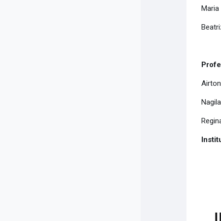
Maria
Beatr
Profe
Airto
Nagila
Regin
Insti