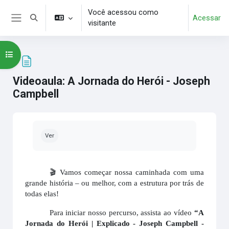
Ir para o conteúdo principal
Você acessou como
Acessar
Alternar entrada de pesquisa
visitante
Painel lateral
Abrir índice do curso
Videoaula: A Jornada do Herói - Joseph
Campbell
Condições de conclusão
Ver
🎬
Vamos começar nossa caminhada com uma
grande história – ou melhor, com a estrutura por trás de
todas elas!
Para iniciar nosso percurso, assista ao vídeo
“A
Jornada do Herói | Explicado - Joseph Campbell -