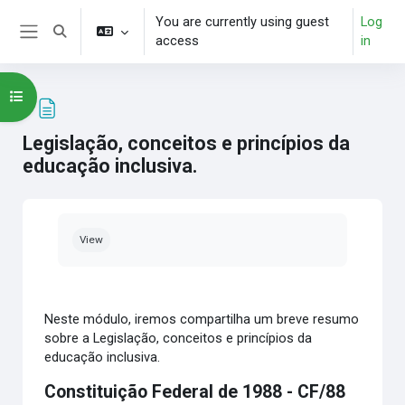
Skip to main content
You are currently using guest
Log
Toggle search input
access
in
Side panel
Open course index
Legislação, conceitos e princípios da
educação inclusiva.
Completion requirements
View
Neste módulo, iremos compartilha um breve resumo
sobre a Legislação, conceitos e princípios da
educação inclusiva.
Constituição Federal de 1988 - CF/88