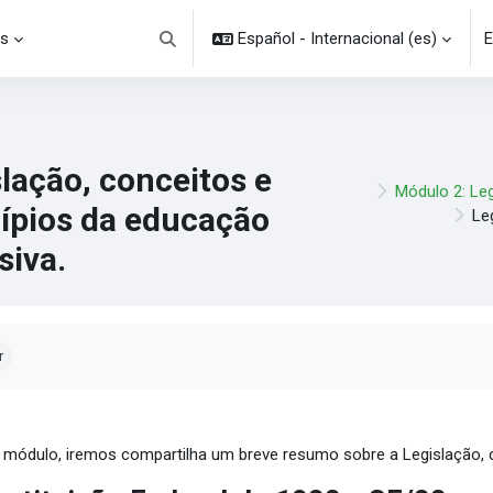
s
Español - Internacional ‎(es)‎
E
Selector de búsqueda de entrada
lação, conceitos e
Módulo 2: Leg
cípios da educação
Le
siva.
uisitos de finalización
r
 módulo, iremos compartilha um breve resumo sobre a Legislação, co