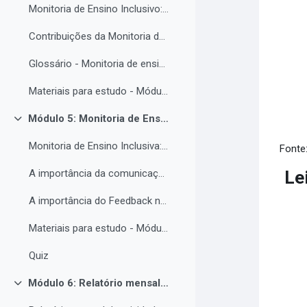
Monitoria de Ensino Inclusivo: Conceitos e Objetivos.
Contribuições da Monitoria de ensino inclusiva para o estudante com Necessidades Educacionais Específicas.
Glossário - Monitoria de ensino e educação inclusiva.
Materiais para estudo - Módulo 4.
Módulo 5: Monitoria de Ensino Inclusiva, comunicação e feedback.
Colapsar
Monitoria de Ensino Inclusiva: comunicação e feedback.
Fonte
Lei
A importância da comunicação entre o(a) monitor(a) e o estudantes PNE.
A importância do Feedback na monitoria de ensino inclusiva.
Materiais para estudo - Módulo 5.
Quiz
Módulo 6: Relatório mensal de atividades da Monitoria de ensino inclusiva.
Colapsar