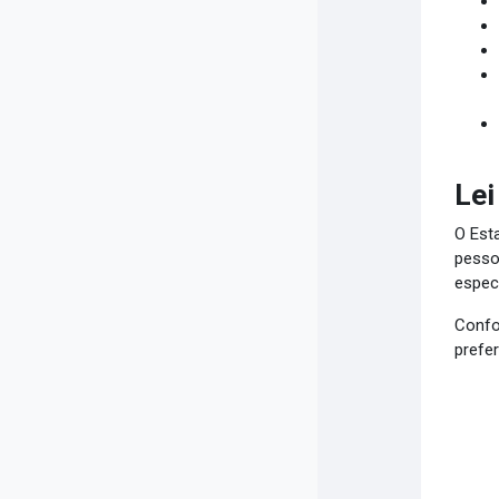
Lei
O Est
pessoa
espec
Confor
prefer