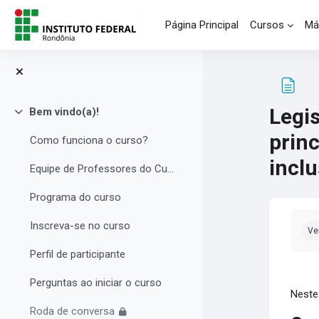
Salta al contenido principal
Página Principal
Cursos
Má
Legis
Bem vindo(a)!
Colapsar
prin
Como funciona o curso?
inclu
Equipe de Professores do Curso
Programa do curso
Req
Inscreva-se no curso
Ve
Perfil de participante
Perguntas ao iniciar o curso
Neste
Roda de conversa