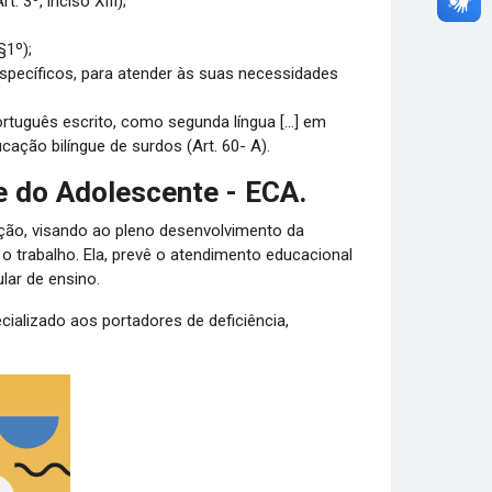
 3º, inciso XIII);
§1º);
específicos, para atender às suas necessidades
 português escrito, como segunda língua [...] em
ação bilíngue de surdos (Art. 60- A).
e do Adolescente - ECA.
ação, visando ao pleno desenvolvimento da
 o trabalho. Ela, prevê o atendimento educacional
gular de ensino.
cializado aos portadores de deficiência,