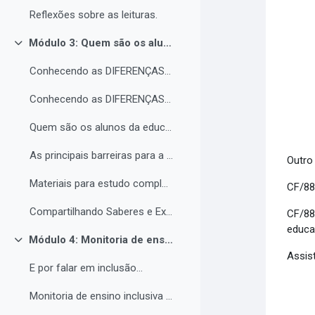
Reflexões sobre as leituras.
Módulo 3: Quem são os alunos da educação inclusiva.
Colapsar
Conhecendo as DIFERENÇAS para promover a IGUALDADE com EQUIDADE.
Conhecendo as DIFERENÇAS para promover a IGUALDADE com EQUIDADE.
Quem são os alunos da educação inclusiva.
As principais barreiras para a inclusão.
Outro
Materiais para estudo complementar - Módulo 3.
CF/88
Compartilhando Saberes e Experiências. 2
CF/88
educa
Módulo 4: Monitoria de ensino inclusiva no processo formativo de estudantes com Necessidades Educacionais Específicas - NEE no contexto da Educação Profissional e Tecnológica.
Colapsar
Assist
E por falar em inclusão...
Monitoria de ensino inclusiva junto a estudante com Necessidades Educacionais Específicas - NEE no contexto da Educação Profissional e Tecnológica.