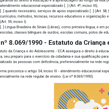
garantia do direito à educação e à aprendizagem ao longo da vida (Art.
atendimento educacional especializado [...] (Art. 4º, inciso III);
[...] quando necessário, serviços de apoio especializado [...] (Art. 58, 
currículos, métodos, técnicas, recursos educativos e organização 
(Art. 59, inciso I).
[...] Língua Brasileira de Sinais (Libras), como primeira língua, e em
escolas, classes bilíngues de surdos, escolas comuns, polos de educ
 nº 8.069/1990 - Estatuto da Criança 
atuto da Criança e do Adolescente - ECA assegura o direito à educ
, seu preparo para o exercício da cidadania e sua qualificação para
ializado às pessoas com deficiência, preferencialmente na rede re
me preconiza o artigo 54, inciso III - atendimento educacional espe
encialmente na rede regular de ensino. (Lei nº 8.069/1990).