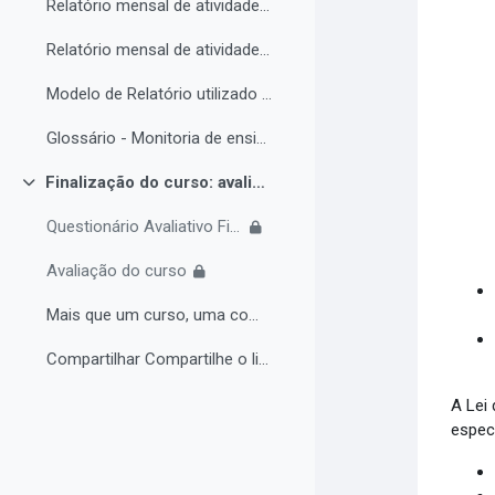
Relatório mensal de atividades da Monitoria de ensino inclusiva.
Relatório mensal de atividades da Monitoria de ensino inclusiva.
Modelo de Relatório utilizado no IFRO pelos monitores de ensino inclusivo.
Glossário - Monitoria de ensino e educação inclusiva.
Finalização do curso: avaliações e certificado.
Colapsar
Questionário Avaliativo Final
Avaliação do curso
Mais que um curso, uma comunidade de aprendizagem!...
Compartilhar Compartilhe o link do curso em suas re...
A Lei
espec