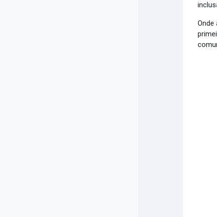
inclu
Onde a
primei
comun