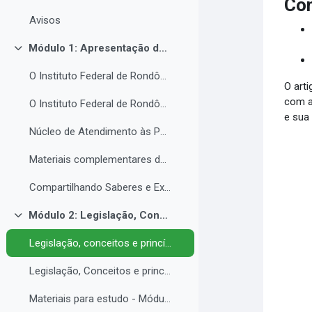
Con
Avisos
Módulo 1: Apresentação da Instituição e do NAPNE.
Colapsar
O Instituto Federal de Rondônia - IFRO
O arti
com a
O Instituto Federal de Rondônia - IFRO
e sua 
Núcleo de Atendimento às Pessoas com Necessidades Educacionais Específicas (NAPNE)
Materiais complementares do Módulo 1
Compartilhando Saberes e Experiências.
Módulo 2: Legislação, Conceitos e princípios da educação inclusiva.
Colapsar
Legislação, conceitos e princípios da educação inclusiva.
Legislação, Conceitos e princípios da educação inclusiva (parte 2)
Materiais para estudo - Módulo 2.