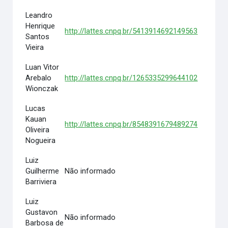
Leandro
Henrique
http://lattes.cnpq.br/5413914692149563
Santos
Vieira
Luan Vitor
Arebalo
http://lattes.cnpq.br/1265335299644102
Wionczak
Lucas
Kauan
http://lattes.cnpq.br/8548391679489274
Oliveira
Nogueira
Luiz
Guilherme
Não informado
Barriviera
Luiz
Gustavon
Não informado
Barbosa de