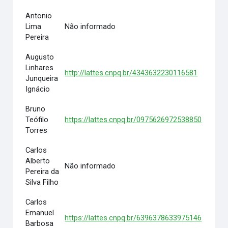
Antonio
Lima
Não informado
Pereira
Augusto
Linhares
http://lattes.cnpq.br/4343632230116581
Junqueira
Ignácio
Bruno
Teófilo
https://lattes.cnpq.br/0975626972538850
Torres
Carlos
Alberto
Não informado
Pereira da
Silva Filho
Carlos
Emanuel
https://lattes.cnpq.br/6396378633975146
Barbosa