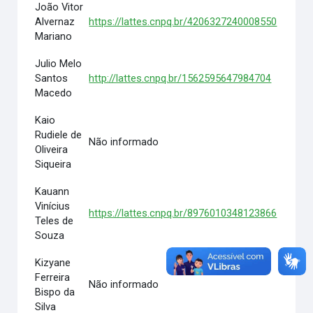
João Vitor
Alvernaz
https://lattes.cnpq.br/4206327240008550
Mariano
Julio Melo
Santos
http://lattes.cnpq.br/1562595647984704
Macedo
Kaio
Rudiele de
Não informado
Oliveira
Siqueira
Kauann
Vinícius
https://lattes.cnpq.br/8976010348123866
Teles de
Souza
Kizyane
Ferreira
Não informado
Bispo da
Silva