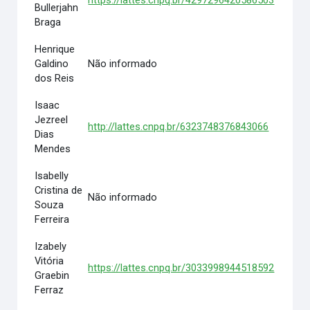
https://lattes.cnpq.br/4297296420586503
Bullerjahn
Braga
Henrique
Galdino
Não informado
dos Reis
Isaac
Jezreel
http://lattes.cnpq.br/6323748376843066
Dias
Mendes
Isabelly
Cristina de
Não informado
Souza
Ferreira
Izabely
Vitória
https://lattes.cnpq.br/3033998944518592
Graebin
Ferraz