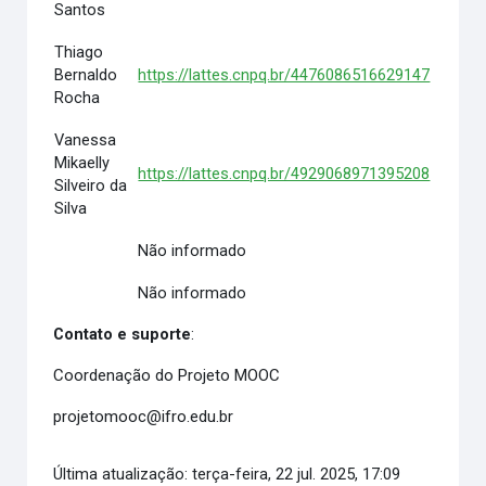
Santos
Thiago
Bernaldo
https://lattes.cnpq.br/4476086516629147
Rocha
Vanessa
Mikaelly
https://lattes.cnpq.br/4929068971395208
Silveiro da
Silva
Não informado
Não informado
Contato e suporte
:
Coordenação do Projeto MOOC
projetomooc@ifro.edu.br
Última atualização: terça-feira, 22 jul. 2025, 17:09