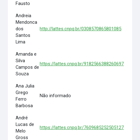
Fausto
Andreia
Mendonca
dos
http://lattes.cnpq.br/0308570865801085
Santos
Lima
Amanda e
Silva
https://lattes.cnpq.br/9182566388260697
Campos de
Souza
Ana Julia
Grego
Não informado
Ferro
Barbosa
André
Lucas de
https://lattes.cnpq.br/7609685252505127
Melo
Gross