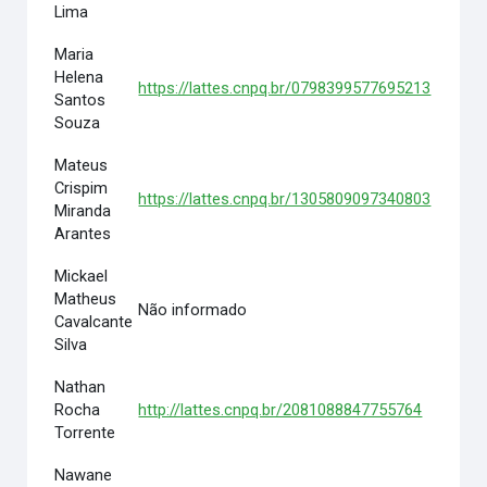
Lima
Maria
Helena
https://lattes.cnpq.br/0798399577695213
Santos
Souza
Mateus
Crispim
https://lattes.cnpq.br/1305809097340803
Miranda
Arantes
Mickael
Matheus
Não informado
Cavalcante
Silva
Nathan
Rocha
http://lattes.cnpq.br/2081088847755764
Torrente
Nawane