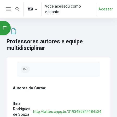
Ir para o conteúdo principal
Você acessou como
Acessar
Alternar entrada de pesquisa
visitante
Painel lateral
Abrir índice do curso
Professores autores e equipe
multidisciplinar
Condições de conclusão
Ver
Autores do Curso:
Ilma
Rodrigues
http://lattes.cnpq.br/3193486844184524
de Souza