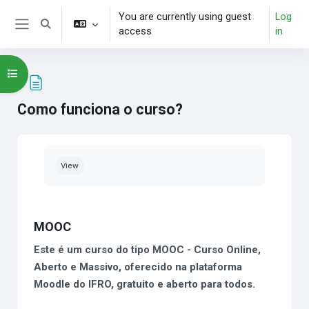
Skip to main content
You are currently using guest
Log
Toggle search input
access
in
Side panel
Open course index
Como funciona o curso?
Completion requirements
View
MOOC
Este é um curso do tipo MOOC - Curso Online,
Aberto e Massivo, oferecido na plataforma
Moodle do IFRO, gratuito e aberto para todos.