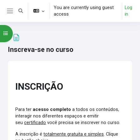
Skip to main content
You are currently using guest
Log
Toggle search input
access
in
Side panel
Open course index
Inscreva-se no curso
Completion requirements
INSCRIÇÃO
Para ter
acesso completo
a todos os conteúdos,
interagir nos diferentes espaços e emitir
seu
certificado
você precisa se inscrever no curso.
A inscrição é
totalmente gratuita e simples
. Clique