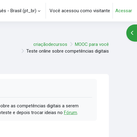
s - Brasil ‎(pt_br)‎
Você acessou como visitante
Acessar
e pesquisa
Abr
criaçãodecursos
MOOC para você
Teste online sobre competências digitais
obre as competências digitais a serem
oteste e depois trocar ideias no
Fórum
.