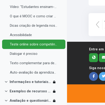
Vídeo: "Estudantes ensinam-se uns aos outros const...
O que é MOOC e como criar seu curso com qualidade
Dicas criação de legenda nos vídeos
Acessibilidade
Teste online sobre competências digitais
Entre em
Dialogar é preciso
Texto complementar para debate sobre MOOC
Siga noss
Auto-avaliação da aprendizagem
Informações e tutoriais Moodle
Contrair
Exemplos de recursos e atividades
Contrair
Avaliação e questionário final
Contrair