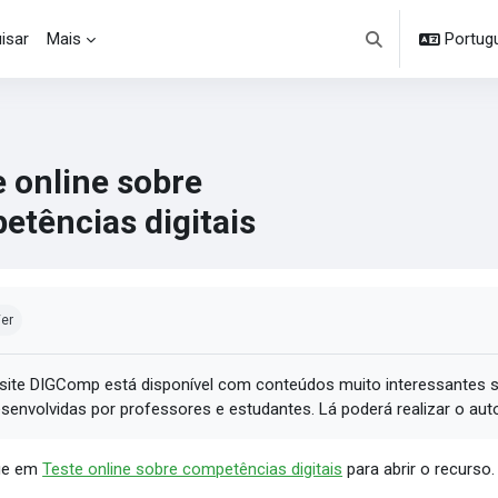
isar
Mais
Portuguê
Alternar entrada d
e online sobre
etências digitais
ndições de conclusão
er
site DIGComp está disponível com conteúdos muito interessantes s
senvolvidas por professores e estudantes. Lá poderá realizar o aut
ue em
Teste online sobre competências digitais
para abrir o recurso.