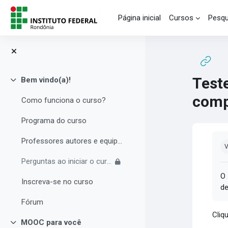
Ir para o conteúdo principal
Página inicial
Cursos
Pesqu
Test
Bem vindo(a)!
Contrair
comp
Como funciona o curso?
Programa do curso
Co
Professores autores e equipe multidisciplinar
V
Perguntas ao iniciar o curso
O 
Inscreva-se no curso
de
Fórum
Cliq
MOOC para você
Contrair